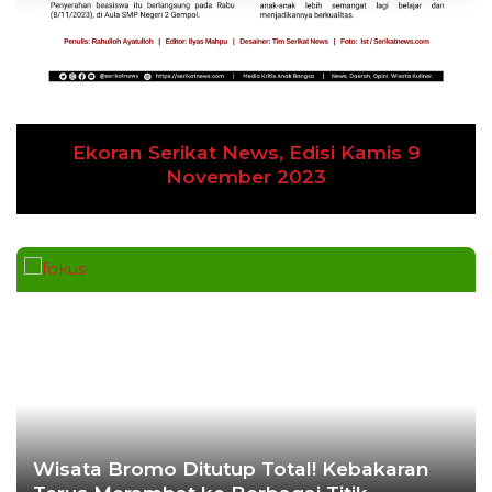
Ekoran Serikat News, Edisi Kamis 9
November 2023
Wisata Bromo Ditutup Total! Kebakaran