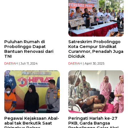
Puluhan Rumah di
Satreskrim Probolinggo
Probolinggo Dapat
Kota Gempur Sindikat
Bantuan Renovasi dari
Curanmor, Penadah Juga
TNI
Diciduk
DAERAH
| Juli 11, 2024
DAERAH
| April 30, 2025
Pegawai Kejaksaan Abal-
Peringati Harlah ke-27
abal tak Berkutik Saat
PKB, Garda Bangsa
Diringkus Polres
Probolinggo Gelar Aksi