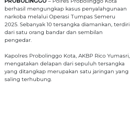
PROBOLINGGO
– Polres Probolinggo Kota
Reserved
berhasil mengungkap kasus penyalahgunaan
narkoba melalui Operasi Tumpas Semeru
CONTACT
US
2025. Sebanyak 10 tersangka diamankan, terdiri
Centennial
dari satu orang bandar dan sembilan
Tower,
pengedar.
Level
19,
Kapolres Probolinggo Kota, AKBP Rico Yumasri,
Jl.
mengatakan delapan dari sepuluh tersangka
Jenderal
yang ditangkap merupakan satu jaringan yang
Gatot
Subroto,
saling terhubung.
No.
27,
Setiabudi,
Jakarta
Selatan,
12950
Telp:
+6282136505789