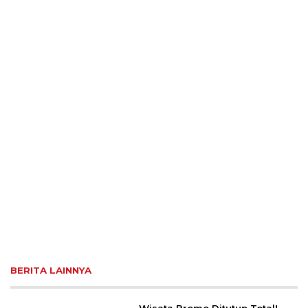
BERITA LAINNYA
Wisata Bromo Ditutup Total!