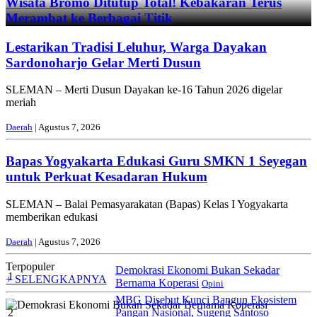
Wisata Bromo Ditutup Total! Kebakaran Terus
Merambat ke Berbagai Titik
Lestarikan Tradisi Leluhur, Warga Dayakan
Sardonoharjo Gelar Merti Dusun
SLEMAN – Merti Dusun Dayakan ke-16 Tahun 2026 digelar
meriah
Daerah
| Agustus 7, 2026
Bapas Yogyakarta Edukasi Guru SMKN 1 Seyegan
untuk Perkuat Kesadaran Hukum
SLEMAN – Balai Pemasyarakatan (Bapas) Kelas I Yogyakarta
memberikan edukasi
Daerah
| Agustus 7, 2026
Terpopuler
Demokrasi Ekonomi Bukan Sekadar
1
+ SELENGKAPNYA
Bernama Koperasi
Opini
MBG Disebut Kunci Bangun Ekosistem
2
Pangan Nasional, Sugeng Santoso