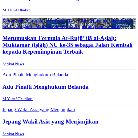
M. Hanif Dhakiri
Merumuskan Formula Ar-Rujū’ ilā al-Aṣlaḥ: Muktamar (Iṣlāḥ) NU
ke-35 sebagai Jalan Kembali kepada Kepemimpinan Terbaik
Merumuskan Formula Ar-Rujū’ ilā al-Aṣlaḥ:
Muktamar (Iṣlāḥ) NU ke-35 sebagai Jalan Kembali
kepada Kepemimpinan Terbaik
Serikat News
Adu Pinalti Menghukum Belanda
Adu Pinalti Menghukum Belanda
M Yusuf Chudlori
Jepang Wakil Asia yang Menjanjikan
Jepang Wakil Asia yang Menjanjikan
Serikat News