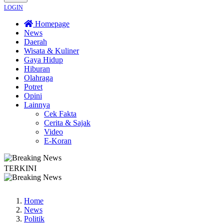
LOGIN
Homepage
News
Daerah
Wisata & Kuliner
Gaya Hidup
Hiburan
Olahraga
Potret
Opini
Lainnya
Cek Fakta
Cerita & Sajak
Video
E-Koran
TERKINI
ging
Wisata Bromo Ditutup Total! Kebakaran Terus Merambat ke Berbagai Tit
Home
News
Politik