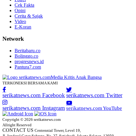
Cek Fakta
Opini
Cerita & Sajak
Video
E-Koran
Network
Beritabaru.co
Bolinggo.co
progresnews.id
Pantura7.com
TERKONEKSI BERSAMA KAMI
serikatnews.com Facebook
serikatnews.com Twitter
serikatnews.com Instagram
serikatnews.com YouTube
Copyright © 2026 serikatnews.com
Allright Reserved
CONTACT US
Centennial Tower, Level 19,
Jl. Jenderal Gatot Subroto, No. 27, Setiabudi, Jakarta Selatan, 12950