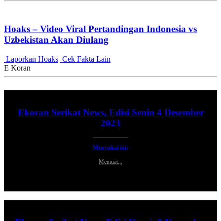
Hoaks – Video Viral Pertandingan Indonesia vs
Uzbekistan Akan Diulang
Laporkan Hoaks
Cek Fakta Lain
E Koran
Ekoran Serikat News, Edisi Senin 4 Desember
2023
Menyukai ini:
Memuat...