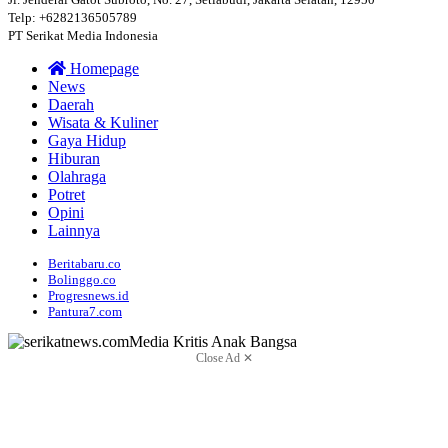
Telp: +6282136505789
PT Serikat Media Indonesia
Homepage
News
Daerah
Wisata & Kuliner
Gaya Hidup
Hiburan
Olahraga
Potret
Opini
Lainnya
Beritabaru.co
Bolinggo.co
Progresnews.id
Pantura7.com
Close Ad ✕