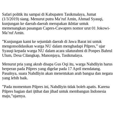
Safari politik itu sampai di Kabupaten Tasikmalaya, Jumat
(1/3/2019) siang. Menurut putra Ma’ruf Amin, Ahmad Syauqi,
kunjungan ke daerah-daerah merupakan ikhtiar untuk
memenangkan pasangan Capres-Cawapres nomor urut 01 Jokowi-
Ma’ruf Amin.
”Kunjungan kami ke sejumlah daerah di Jawa Barat ini untuk
mengonsolidasikan warga NU dalam menghadapi Pilpres,” ujar
Syauqi kepada warga NU dalam acara silaturahmi di Ponpes Bahrul
Ulum, Desa Cilangkap, Manonjaya, Tasikmalaya.
Menurut pria yang akrab disapa Gus Oqi itu, warga Nahdliyin harus
berperan pada Pilpres yang digelar pada 17 April mendatang.
Pasalnya, suara Nahdliyin akan menentukan arah bangsa dan negara
yang lebih baik.
”Pada momentum Pilpres ini, Nahdliyin tidak boleh apatis. Karena
Pilpres bagian dari ijtihat dan jihad untuk membangun Indonesia
maju,”ujarnya.