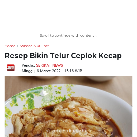
TERKONEKSI
BERSAMA
Scroll to continue with content ↓
KAMI
Home
Wisata & Kuliner
Resep Bikin Telur Ceplok Kecap
Penulis:
SERIKAT NEWS
Minggu, 6 Maret 2022 - 16:16 WIB
Copyright
©
2026
serikatnews.com
Allright