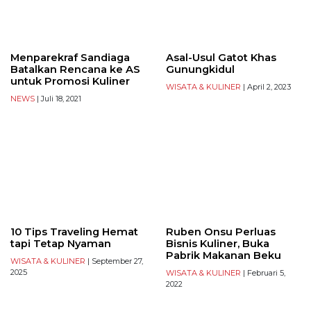
Menparekraf Sandiaga
Asal-Usul Gatot Khas
Batalkan Rencana ke AS
Gunungkidul
untuk Promosi Kuliner
WISATA & KULINER
| April 2, 2023
NEWS
| Juli 18, 2021
10 Tips Traveling Hemat
Ruben Onsu Perluas
tapi Tetap Nyaman
Bisnis Kuliner, Buka
Pabrik Makanan Beku
WISATA & KULINER
| September 27,
2025
WISATA & KULINER
| Februari 5,
2022