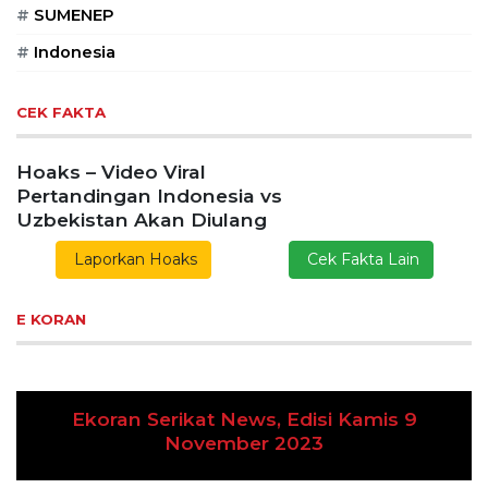
#
SUMENEP
#
Indonesia
CEK FAKTA
Hoaks – Video Viral
Pertandingan Indonesia vs
Uzbekistan Akan Diulang
Laporkan Hoaks
Cek Fakta Lain
E KORAN
Ekoran Serikat News, Edisi Kamis 9
Previous
Next
November 2023