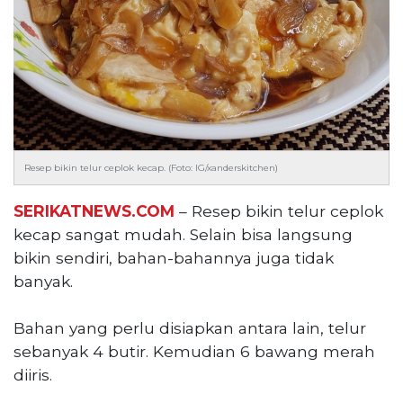
Reserved
CONTACT
US
Centennial
Tower,
Level
19,
Jl.
Resep bikin telur ceplok kecap. (Foto: IG/xanderskitchen)
Jenderal
Gatot
SERIKATNEWS.COM
– Resep bikin telur ceplok
Subroto,
kecap sangat mudah. Selain bisa langsung
No.
bikin sendiri, bahan-bahannya juga tidak
27,
banyak.
Setiabudi,
Jakarta
Bahan yang perlu disiapkan antara lain, telur
Selatan,
12950
sebanyak 4 butir. Kemudian 6 bawang merah
Telp:
diiris.
+6282136505789