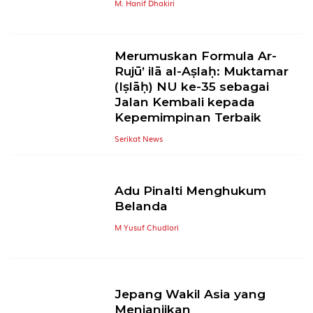
M. Hanif Dhakiri
Merumuskan Formula Ar-
Rujū’ ilā al-Aṣlaḥ: Muktamar
(Iṣlāḥ) NU ke-35 sebagai
Jalan Kembali kepada
Kepemimpinan Terbaik
Serikat News
Adu Pinalti Menghukum
Belanda
M Yusuf Chudlori
Jepang Wakil Asia yang
Menjanjikan