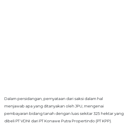
Selatan,
12950
Telp:
+6282136505789
PT
Serikat
Media
Indonesia
Dalam persidangan, pernyataan dari saksi dalam hal
menjawab apa yang ditanyakan oleh JPU, mengenai
pembayaran bidang tanah dengan luas sekitar 325 hektar yang
dibeli PT VDNI dari PT Konawe Putra Propertindo (PT KPP).