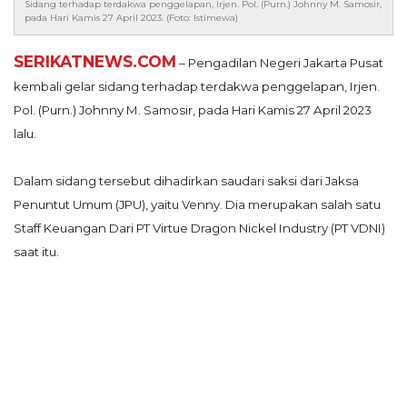
Sidang terhadap terdakwa penggelapan, Irjen. Pol. (Purn.) Johnny M. Samosir,
©
pada Hari Kamis 27 April 2023. (Foto: Istimewa)
2026
serikatnews.com
SERIKATNEWS.COM
– Pengadilan Negeri Jakarta Pusat
Allright
kembali gelar sidang terhadap terdakwa penggelapan, Irjen.
Reserved
Pol. (Purn.) Johnny M. Samosir, pada Hari Kamis 27 April 2023
lalu.
CONTACT
US
Dalam sidang tersebut dihadirkan saudari saksi dari Jaksa
Centennial
Tower,
Penuntut Umum (JPU), yaitu Venny. Dia merupakan salah satu
Level
Staff Keuangan Dari PT Virtue Dragon Nickel Industry (PT VDNI)
19,
saat itu.
Jl.
Jenderal
Gatot
Subroto,
No.
27,
Setiabudi,
Jakarta