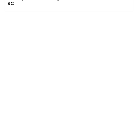
9C
Previous
Next