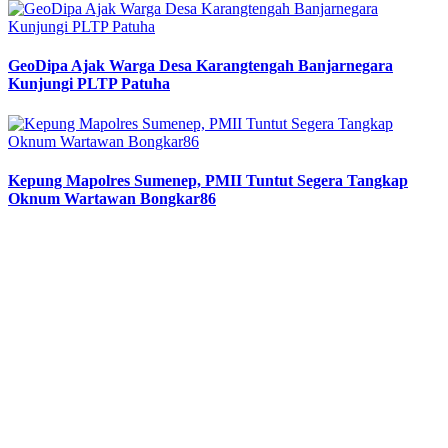
GeoDipa Ajak Warga Desa Karangtengah Banjarnegara
Kunjungi PLTP Patuha
Kepung Mapolres Sumenep, PMII Tuntut Segera Tangkap
Oknum Wartawan Bongkar86
Previous
Next