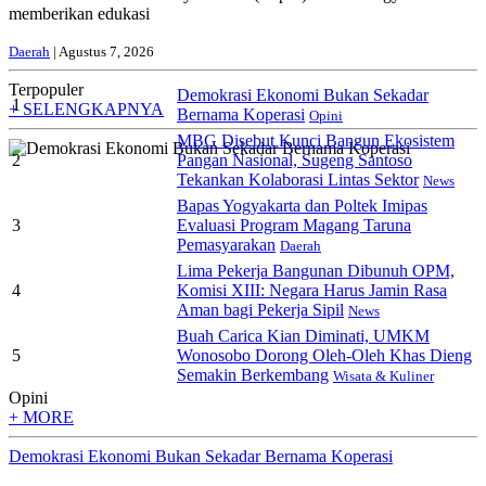
memberikan edukasi
Daerah
| Agustus 7, 2026
Terpopuler
Demokrasi Ekonomi Bukan Sekadar
1
+ SELENGKAPNYA
Bernama Koperasi
Opini
MBG Disebut Kunci Bangun Ekosistem
2
Pangan Nasional, Sugeng Santoso
Tekankan Kolaborasi Lintas Sektor
News
Bapas Yogyakarta dan Poltek Imipas
3
Evaluasi Program Magang Taruna
Pemasyarakan
Daerah
Lima Pekerja Bangunan Dibunuh OPM,
4
Komisi XIII: Negara Harus Jamin Rasa
Aman bagi Pekerja Sipil
News
Buah Carica Kian Diminati, UMKM
5
Wonosobo Dorong Oleh-Oleh Khas Dieng
Semakin Berkembang
Wisata & Kuliner
Opini
+ MORE
Demokrasi Ekonomi Bukan Sekadar Bernama Koperasi