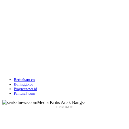
Beritabaru.co
Bolinggo.co
Progresnews.id
Pantura7.com
Close Ad ✕