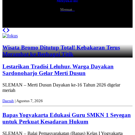
Menyukai ini:
Memuat...
Previous
Next
Wisata Bromo Ditutup Total! Kebakaran Terus
Merambat ke Berbagai Titik
Lestarikan Tradisi Leluhur, Warga Dayakan
Sardonoharjo Gelar Merti Dusun
SLEMAN – Merti Dusun Dayakan ke-16 Tahun 2026 digelar
meriah
Daerah
| Agustus 7, 2026
Bapas Yogyakarta Edukasi Guru SMKN 1 Seyegan
untuk Perkuat Kesadaran Hukum
SLEMAN – Balai Pemasyarakatan (Bapas) Kelas I Yogyakarta