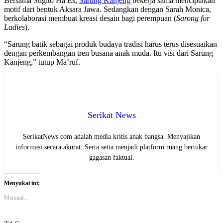
Bersama Sugito Ha Es,
Sarung Kanjeng
bekerja sama menciptakan
motif dari bentuk Aksara Jawa. Sedangkan dengan Sarah Monica,
berkolaborasi membuat kreasi desain bagi perempuan (
Sarong for
Ladies
).
“Sarung batik sebagai produk budaya tradisi harus terus disesuaikan
dengan perkembangan tren busana anak muda. Itu visi dari Sarung
Kanjeng,” tutup Ma’ruf.
Serikat News
SerikatNews.com adalah media kritis anak bangsa. Menyajikan
informasi secara akurat. Serta setia menjadi platform ruang bertukar
gagasan faktual.
Menyukai ini:
Memuat...