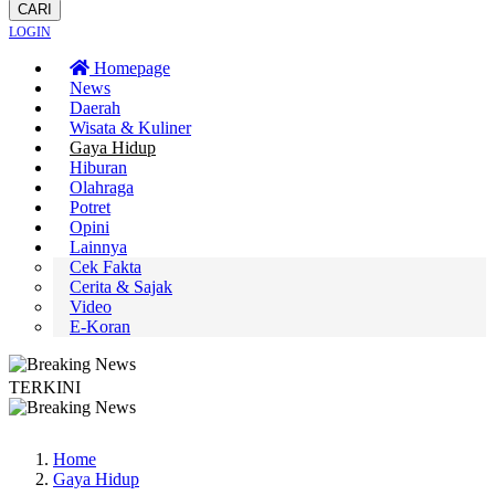
CARI
LOGIN
Homepage
News
Daerah
Wisata & Kuliner
Gaya Hidup
Hiburan
Olahraga
Potret
Opini
Lainnya
Cek Fakta
Cerita & Sajak
Video
E-Koran
TERKINI
n Terus Merambat ke Berbagai Titik
Lestarikan Tradisi Leluhur, Warga Daya
Home
Gaya Hidup