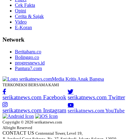
Cek Fakta
Opini
Cerita & Sajak
Video
E-Koran
Network
Beritabaru.co
Bolinggo.co
progresnews.id
Pantura7.com
TERKONEKSI BERSAMA KAMI
serikatnews.com Facebook
serikatnews.com Twitter
serikatnews.com Instagram
serikatnews.com YouTube
Copyright © 2026 serikatnews.com
Allright Reserved
CONTACT US
Centennial Tower, Level 19,
Jl. Jenderal Gatot Subroto, No. 27, Setiabudi, Jakarta Selatan, 12950