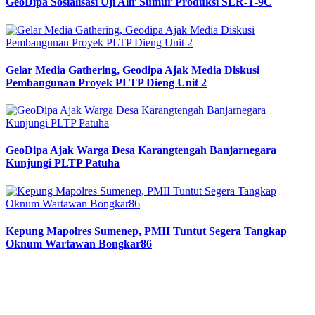
GeoDipa Sosialisasi Uji Alir Sumur Produksi SLR-T-9C
Gelar Media Gathering, Geodipa Ajak Media Diskusi
Pembangunan Proyek PLTP Dieng Unit 2
GeoDipa Ajak Warga Desa Karangtengah Banjarnegara
Kunjungi PLTP Patuha
Kepung Mapolres Sumenep, PMII Tuntut Segera Tangkap
Oknum Wartawan Bongkar86
Previous
Next