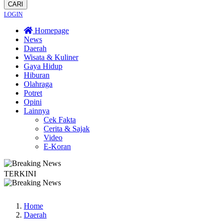
CARI
LOGIN
Homepage
News
Daerah
Wisata & Kuliner
Gaya Hidup
Hiburan
Olahraga
Potret
Opini
Lainnya
Cek Fakta
Cerita & Sajak
Video
E-Koran
TERKINI
Lestarikan Tradisi Leluhur, Warga Dayakan Sardonoharjo Gelar Merti Dusun
Home
Daerah