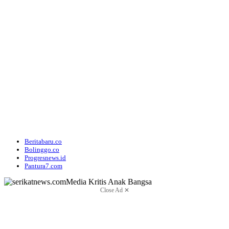
Beritabaru.co
Bolinggo.co
Progresnews.id
Pantura7.com
Close Ad ✕