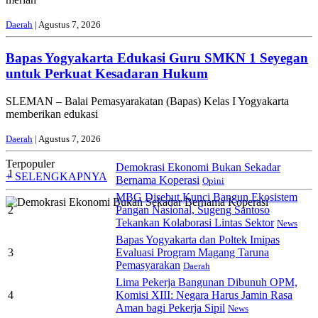
Daerah
| Agustus 7, 2026
Bapas Yogyakarta Edukasi Guru SMKN 1 Seyegan
untuk Perkuat Kesadaran Hukum
SLEMAN – Balai Pemasyarakatan (Bapas) Kelas I Yogyakarta
memberikan edukasi
Daerah
| Agustus 7, 2026
Terpopuler
Demokrasi Ekonomi Bukan Sekadar
1
+ SELENGKAPNYA
Bernama Koperasi
Opini
MBG Disebut Kunci Bangun Ekosistem
2
Pangan Nasional, Sugeng Santoso
Tekankan Kolaborasi Lintas Sektor
News
Bapas Yogyakarta dan Poltek Imipas
3
Evaluasi Program Magang Taruna
Pemasyarakan
Daerah
Lima Pekerja Bangunan Dibunuh OPM,
4
Komisi XIII: Negara Harus Jamin Rasa
Aman bagi Pekerja Sipil
News