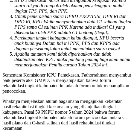
KPU Pamekasan harus teliti mengambil kebijakan Karena
suara rakyat di rampok oleh oknum penyelenggara mulai
tingkat TPS, PPS, dan PPK.
Untuk pemerolehan suara DPRD PROVINSI, DPR RI dan
DPD RI, KPU Wajib menyandingkan data C1 salinan tingkat
PTPS sama CI salinan PPK Karena ada indikasi C1 yang
dikeluarkan oleh PPK adalah C1 bodong (Ilegal).
Perekapan tingkat kabupaten kalau dilanjut, KPU beserta
anak buahnya Dalam hal ini PPK, PPS dan KPPS ada
dugaan persekongkolan untuk memainkan suara rakyat.
Apabila tuntutan kami tidak diperhatikan dan tidak
dikabulkan oleh KPU maka pantang pulang bagi kami untuk
memperjuangkan Pemilu curang Tahun 2024 ini.
Sementara Komisioner KPU Pamekasan, Fathorrahman menyambut
baik peserta aksi GMPD. Ia menyampaikan bahwa forum
rekapitulasi tingkat kabupaten ini adalah forum untuk menampilkan
pencocokan.
Pihaknya menjelaskan aturan bagaimana mengajukan keberatan
hasil rekapitulasi tingkat kecamatan yang dilanjutkan tingkat
kabupaten. Pasal 59 PKPU nomor 5 tahun 2024 bahwa forum
rekapitulasi tingkat kabupaten adalah forum pencocokan antara C-
hasil plano dan C-hasil salinan dari hasil rekapitulasi tingkat
kecamatan.