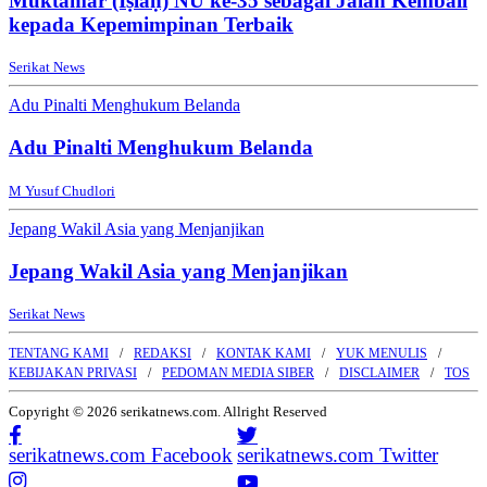
Muktamar (Iṣlāḥ) NU ke-35 sebagai Jalan Kembali
kepada Kepemimpinan Terbaik
Serikat News
Adu Pinalti Menghukum Belanda
Adu Pinalti Menghukum Belanda
M Yusuf Chudlori
Jepang Wakil Asia yang Menjanjikan
Jepang Wakil Asia yang Menjanjikan
Serikat News
TENTANG KAMI
REDAKSI
KONTAK KAMI
YUK MENULIS
KEBIJAKAN PRIVASI
PEDOMAN MEDIA SIBER
DISCLAIMER
TOS
Copyright © 2026 serikatnews.com. Allright Reserved
serikatnews.com Facebook
serikatnews.com Twitter