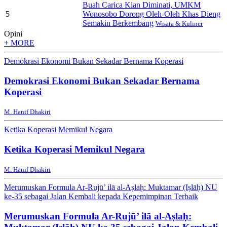
Buah Carica Kian Diminati, UMKM
5
Wonosobo Dorong Oleh-Oleh Khas Dieng
Semakin Berkembang
Wisata & Kuliner
Opini
+ MORE
Demokrasi Ekonomi Bukan Sekadar Bernama Koperasi
Demokrasi Ekonomi Bukan Sekadar Bernama
Koperasi
M. Hanif Dhakiri
Ketika Koperasi Memikul Negara
Ketika Koperasi Memikul Negara
M. Hanif Dhakiri
Merumuskan Formula Ar-Rujū’ ilā al-Aṣlaḥ: Muktamar (Iṣlāḥ) NU
ke-35 sebagai Jalan Kembali kepada Kepemimpinan Terbaik
Merumuskan Formula Ar-Rujū’ ilā al-Aṣlaḥ: