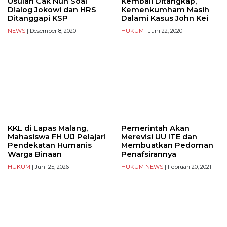
Usulan Cak Nun Soal
Kembali Ditangkap,
Dialog Jokowi dan HRS
Kemenkumham Masih
Ditanggapi KSP
Dalami Kasus John Kei
NEWS
| Desember 8, 2020
HUKUM
| Juni 22, 2020
KKL di Lapas Malang,
Pemerintah Akan
Mahasiswa FH UIJ Pelajari
Merevisi UU ITE dan
Pendekatan Humanis
Membuatkan Pedoman
Warga Binaan
Penafsirannya
HUKUM
| Juni 25, 2026
HUKUM
NEWS
| Februari 20, 2021