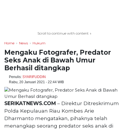
TERKONEKSI
BERSAMA
Scroll to continue with content ↓
KAMI
Home
News
Hukum
Mengaku Fotografer, Predator
Seks Anak di Bawah Umur
Berhasil ditangkap
Penulis:
SYARIFUDDIN
Rabu, 20 Januari 2021 - 22:44 WIB
Copyright
SERIKATNEWS.COM
– Direktur Ditreskrimum
©
Polda Kepulauan Riau Kombes Arie
2026
Dharmanto mengatakan, pihaknya telah
serikatnews.com
Allright
menangkap seorang predator seks anak di