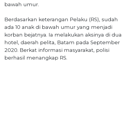
Reserved
bawah umur.
CONTACT
Berdasarkan keterangan Pelaku (RS), sudah
US
ada 10 anak di bawah umur yang menjadi
Centennial
korban bejatnya. Ia melakukan aksinya di dua
Tower,
hotel, daerah pelita, Batam pada September
Level
2020. Berkat informasi masyarakat, polisi
19,
Jl.
berhasil menangkap RS.
Jenderal
Gatot
Subroto,
No.
27,
Setiabudi,
Jakarta
Selatan,
12950
Telp:
+6282136505789