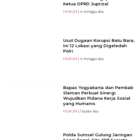
Ketua DPRD Juprizal
HUKUM
| 4 minggu lalu
Usut Dugaan Korupsi Batu Bara,
Ini 12 Lokasi yang Digeledah
Polri
HUKUM
| 4 minggu lalu
Bapas Yogyakarta dan Pemkab
Sleman Perkuat Sinergi
Wujudkan Pidana Kerja Sosial
yang Humanis
HUKUM
| 1 bulan lalu
Polda Sumsel Gulung Jaringan
Senpi Ilegal, Sita 397 Senjata