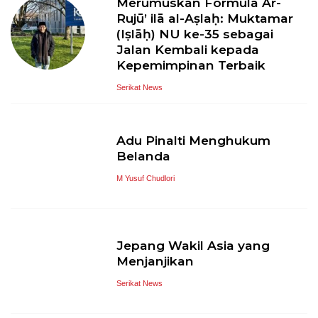
Merumuskan Formula Ar-
Rujū’ ilā al-Aṣlaḥ: Muktamar
(Iṣlāḥ) NU ke-35 sebagai
Jalan Kembali kepada
Kepemimpinan Terbaik
Serikat News
Adu Pinalti Menghukum
Belanda
M Yusuf Chudlori
Jepang Wakil Asia yang
Menjanjikan
Serikat News