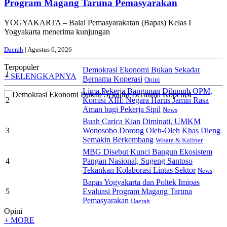
Program Magang Taruna Pemasyarakan
YOGYAKARTA – Balai Pemasyarakatan (Bapas) Kelas I
Yogyakarta menerima kunjungan
Daerah
| Agustus 6, 2026
Terpopuler
Demokrasi Ekonomi Bukan Sekadar
1
+ SELENGKAPNYA
Bernama Koperasi
Opini
Lima Pekerja Bangunan Dibunuh OPM,
2
Komisi XIII: Negara Harus Jamin Rasa
Aman bagi Pekerja Sipil
News
Buah Carica Kian Diminati, UMKM
3
Wonosobo Dorong Oleh-Oleh Khas Dieng
Semakin Berkembang
Wisata & Kuliner
MBG Disebut Kunci Bangun Ekosistem
4
Pangan Nasional, Sugeng Santoso
Tekankan Kolaborasi Lintas Sektor
News
Bapas Yogyakarta dan Poltek Imipas
5
Evaluasi Program Magang Taruna
Pemasyarakan
Daerah
Opini
+ MORE