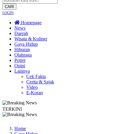
CARI
LOGIN
Homepage
News
Daerah
Wisata & Kuliner
Gaya Hidup
Hiburan
Olahraga
Potret
Opini
Lainnya
Cek Fakta
Cerita & Sajak
Video
E-Koran
TERKINI
r Merti Dusun
Bapas Yogyakarta Edukasi Guru SMKN 1 Seyegan untuk Perku
Home
Gaya Hidup