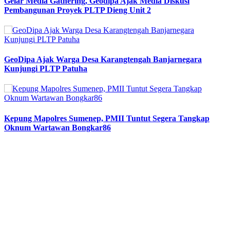
Gelar Media Gathering, Geodipa Ajak Media Diskusi
Pembangunan Proyek PLTP Dieng Unit 2
GeoDipa Ajak Warga Desa Karangtengah Banjarnegara
Kunjungi PLTP Patuha
Kepung Mapolres Sumenep, PMII Tuntut Segera Tangkap
Oknum Wartawan Bongkar86
Previous
Next