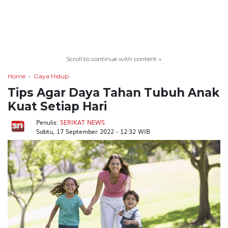
TERKONEKSI
BERSAMA
Scroll to continue with content ↓
KAMI
Home
Gaya Hidup
Tips Agar Daya Tahan Tubuh Anak
Kuat Setiap Hari
Penulis:
SERIKAT NEWS
Sabtu, 17 September 2022 - 12:32 WIB
Copyright
©
2026
serikatnews.com
Allright