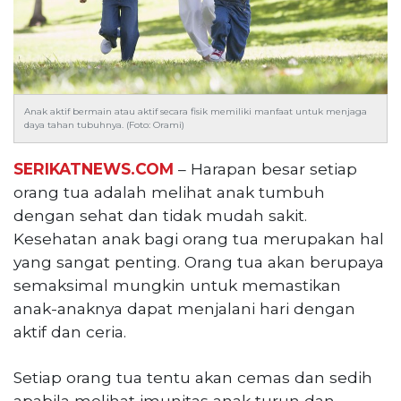
Reserved
CONTACT
US
Centennial
Tower,
Anak aktif bermain atau aktif secara fisik memiliki manfaat untuk menjaga
daya tahan tubuhnya. (Foto: Orami)
Level
19,
SERIKATNEWS.COM
– Harapan besar setiap
Jl.
Jenderal
orang tua adalah melihat anak tumbuh
Gatot
dengan sehat dan tidak mudah sakit.
Subroto,
Kesehatan anak bagi orang tua merupakan hal
No.
yang sangat penting. Orang tua akan berupaya
27,
semaksimal mungkin untuk memastikan
Setiabudi,
anak-anaknya dapat menjalani hari dengan
Jakarta
Selatan,
aktif dan ceria.
12950
Telp:
Setiap orang tua tentu akan cemas dan sedih
+6282136505789
apabila melihat imunitas anak turun dan