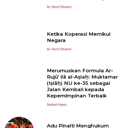
M. Hanif Dhakiri
Ketika Koperasi Memikul
Negara
M. Hanif Dhakiri
Merumuskan Formula Ar-
Rujū’ ilā al-Aṣlaḥ: Muktamar
(Iṣlāḥ) NU ke-35 sebagai
Jalan Kembali kepada
Kepemimpinan Terbaik
Serikat News
Adu Pinalti Menghukum