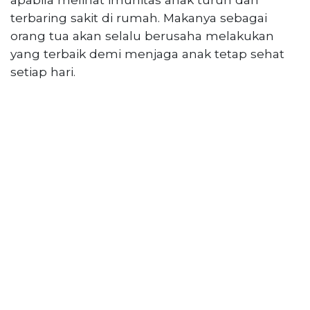
PT
terbaring sakit di rumah. Makanya sebagai
Serikat
Media
orang tua akan selalu berusaha melakukan
Indonesia
yang terbaik demi menjaga anak tetap sehat
setiap hari.