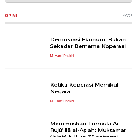
OPINI
+ MORE
Demokrasi Ekonomi Bukan
Sekadar Bernama Koperasi
M. Hanif Dhakiri
Ketika Koperasi Memikul
Negara
M. Hanif Dhakiri
Merumuskan Formula Ar-
Rujū’ ilā al-Aṣlaḥ: Muktamar
(Iṣlāḥ) NU ke-35 sebagai