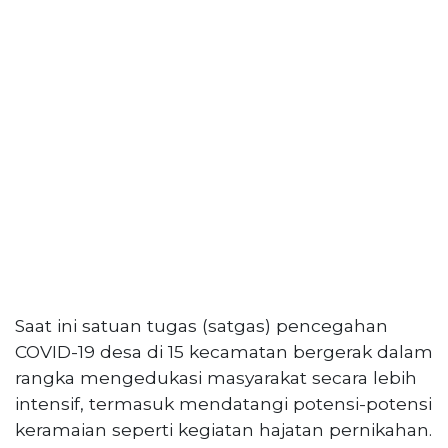
Selatan,
12950
Telp:
+6282136505789
PT
Serikat
Media
Indonesia
Saat ini satuan tugas (satgas) pencegahan
COVID-19 desa di 15 kecamatan bergerak dalam
rangka mengedukasi masyarakat secara lebih
intensif, termasuk mendatangi potensi-potensi
keramaian seperti kegiatan hajatan pernikahan.