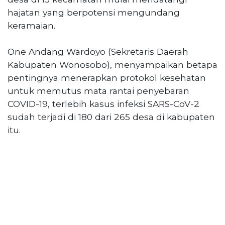
©
hajatan yang berpotensi mengundang
2026
keramaian.
serikatnews.com
Allright
One Andang Wardoyo (Sekretaris Daerah
Reserved
Kabupaten Wonosobo), menyampaikan betapa
pentingnya menerapkan protokol kesehatan
CONTACT
US
untuk memutus mata rantai penyebaran
Centennial
COVID-19, terlebih kasus infeksi SARS-CoV-2
Tower,
sudah terjadi di 180 dari 265 desa di kabupaten
Level
itu.
19,
Jl.
Jenderal
Gatot
Subroto,
No.
27,
Setiabudi,
Jakarta