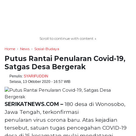
TERKONEKSI
Scroll to continue with content ↓
BERSAMA
Home
News
Sosial-Budaya
KAMI
Putus Rantai Penularan Covid-19,
Satgas Desa Bergerak
Penulis:
SYARIFUDDIN
Selasa, 13 Oktober 2020 - 16:57 WIB
SERIKATNEWS.COM –
180 desa di Wonosobo,
Jawa Tengah, terkonfirmasi
penularan virus corona baru. Atas kejadian
tersebut, satuan tugas pencegahan COVID-19
desa di 15 kecamatan mulai mendatangi
Copyright