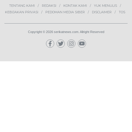
TENTANG KAMI
REDAKSI
KONTAK KAMI
YUK MENULIS
KEBIJAKAN PRIVASI
PEDOMAN MEDIA SIBER
DISCLAIMER
TOS
Copyright © 2026 serikatnews.com. Allright Reserved