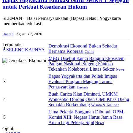
Bapas Yogyakarta Edukasi Guru SMKN 1 Seyegan
untuk Perkuat Kesadaran Hukum
SLEMAN – Balai Pemasyarakatan (Bapas) Kelas I Yogyakarta
memberikan edukasi
Daerah
| Agustus 7, 2026
Terpopuler
Demokrasi Ekonomi Bukan Sekadar
1
+ SELENGKAPNYA
Bernama Koperasi
Opini
MBG Disebut Kunci Bangun Ekosistem
2
Pangan Nasional, Sugeng Santoso
Tekankan Kolaborasi Lintas Sektor
News
Bapas Yogyakarta dan Poltek Imipas
3
Evaluasi Program Magang Taruna
Pemasyarakan
Daerah
Buah Carica Kian Diminati, UMKM
4
Wonosobo Dorong Oleh-Oleh Khas Dieng
Semakin Berkembang
Wisata & Kuliner
Lima Pekerja Bangunan Dibunuh OPM,
5
Komisi XIII: Negara Harus Jamin Rasa
Aman bagi Pekerja Sipil
News
Opini