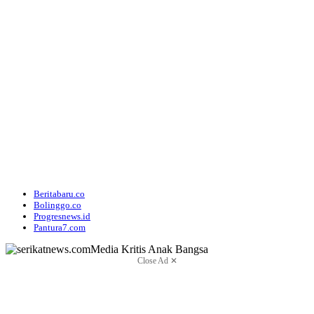
Beritabaru.co
Bolinggo.co
Progresnews.id
Pantura7.com
Close Ad ✕