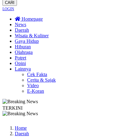
CARI
LOGIN
Homepage
News
Daerah
Wisata & Kuliner
Gaya Hidup
Hiburan
Olahraga
Potret
Opini
Lainnya
Cek Fakta
Cerita & Sajak
Video
E-Koran
TERKINI
! Kebakaran Terus Merambat ke Berbagai Titik
Lestarikan Tradisi Leluhur, W
Home
Daerah