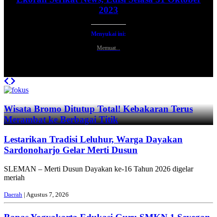
2023
Menyukai ini:
Memuat...
Previous
Next
Wisata Bromo Ditutup Total! Kebakaran Terus
Merambat ke Berbagai Titik
Lestarikan Tradisi Leluhur, Warga Dayakan
Sardonoharjo Gelar Merti Dusun
SLEMAN – Merti Dusun Dayakan ke-16 Tahun 2026 digelar
meriah
Daerah
| Agustus 7, 2026