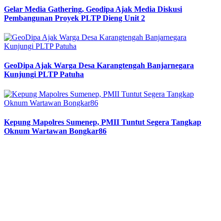
Gelar Media Gathering, Geodipa Ajak Media Diskusi
Pembangunan Proyek PLTP Dieng Unit 2
GeoDipa Ajak Warga Desa Karangtengah Banjarnegara
Kunjungi PLTP Patuha
Kepung Mapolres Sumenep, PMII Tuntut Segera Tangkap
Oknum Wartawan Bongkar86
Previous
Next