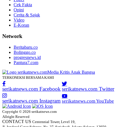
Cek Fakta
Opini
Cerita & Sajak
Video
E-Koran
Network
Beritabaru.co
Bolinggo.co
progresnews.id
Pantura7.com
TERKONEKSI BERSAMA KAMI
serikatnews.com Facebook
serikatnews.com Twitter
serikatnews.com Instagram
serikatnews.com YouTube
Copyright © 2026 serikatnews.com
Allright Reserved
CONTACT US
Centennial Tower, Level 19,
Jl. Jenderal Gatot Subroto, No. 27, Setiabudi, Jakarta Selatan, 12950