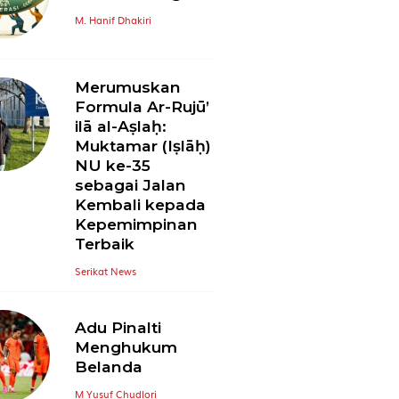
Memikul Negara
M. Hanif Dhakiri
Merumuskan
Formula Ar-Rujū’
ilā al-Aṣlaḥ:
Muktamar (Iṣlāḥ)
NU ke-35
sebagai Jalan
Kembali kepada
Kepemimpinan
Terbaik
Serikat News
Adu Pinalti
Menghukum
Belanda