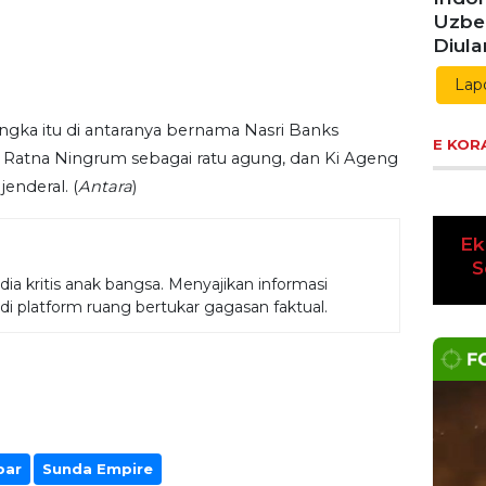
Indon
Uzbe
Diul
Lap
angka itu di antaranya bernama Nasri Banks
 Ratna Ningrum sebagai ratu agung, dan Ki Ageng
E KOR
enderal. (
Antara
)
Ek
Pre
K
a kritis anak bangsa. Menyajikan informasi
adi platform ruang bertukar gagasan faktual.
bar
Sunda Empire