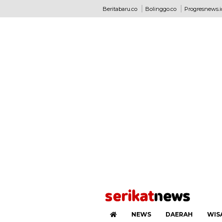
Beritabaru.co
Bolinggo.co
Progresnews.i
NEWS
DAERAH
WIS