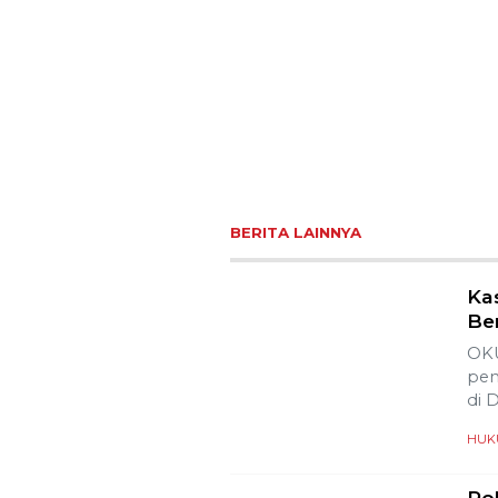
BERITA LAINNYA
Ka
Ber
OKU
pen
di 
HUK
Po