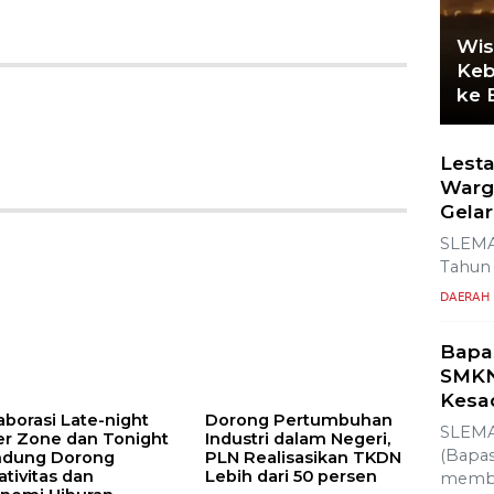
Wis
Keb
ke 
Lesta
Warg
Gelar
SLEMA
Tahun 
DAERAH
Bapa
SMKN
Kesa
aborasi Late-night
Dorong Pertumbuhan
er Zone dan Tonight
Industri dalam Negeri,
SLEMA
ndung Dorong
PLN Realisasikan TKDN
(Bapas
ativitas dan
Lebih dari 50 persen