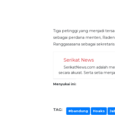
Tiga petinggi yang menjadi ters
sebagai perdana menteri, Raden
Ranggasasana sebagai sekretaris j
Serikat News
SerikatNews.com adalah medi
secara akurat. Serta setia menj
Menyukai ini:
TAG:
#bandung
Hoaks
Ja