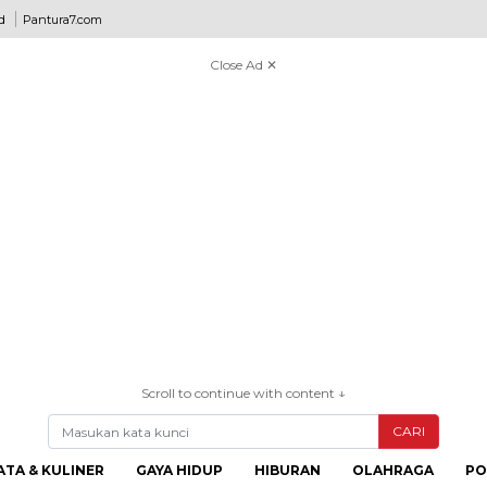
d
Pantura7.com
Close Ad ✕
Scroll to continue with content ↓
CARI
ATA & KULINER
GAYA HIDUP
HIBURAN
OLAHRAGA
PO