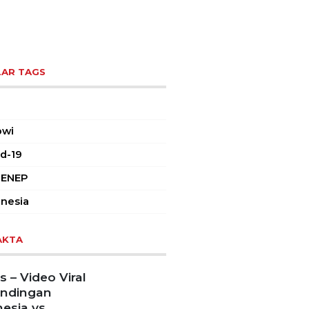
AR TAGS
owi
d-19
ENEP
nesia
AKTA
 – Video Viral
andingan