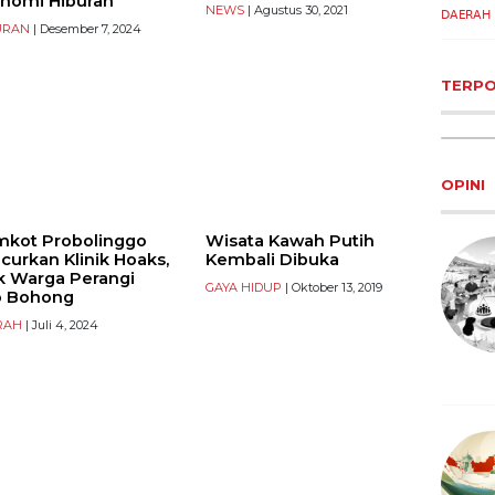
nomi Hiburan
membe
NEWS
| Agustus 30, 2021
URAN
| Desember 7, 2024
DAERAH
TERP
OPINI
kot Probolinggo
Wisata Kawah Putih
curkan Klinik Hoaks,
Kembali Dibuka
k Warga Perangi
GAYA HIDUP
| Oktober 13, 2019
o Bohong
RAH
| Juli 4, 2024