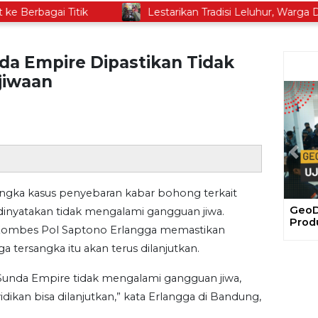
rbagai Titik
Lestarikan Tradisi Leluhur, Warga Daya
da Empire Dipastikan Tidak
jiwaan
Prev
gka kasus penyebaran kabar bohong terkait
Gela
 dinyatakan tidak mengalami gangguan jiwa.
Ajak
 Kombes Pol Saptono Erlangga memastikan
Proy
 tersangka itu akan terus dilanjutkan.
Sunda Empire tidak mengalami gangguan jiwa,
idikan bisa dilanjutkan,” kata Erlangga di Bandung,