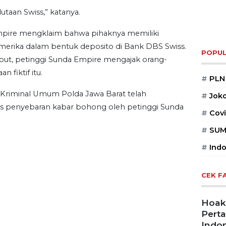
utaan Swiss,” katanya.
Empire mengklaim bahwa pihaknya memiliki
 Amerika dalam bentuk deposito di Bank DBS Swiss.
ebut, petinggi Sunda Empire mengajak orang-
POPUL
 fiktif itu.
#
PLN
 Kriminal Umum Polda Jawa Barat telah
#
Jok
us penyebaran kabar bohong oleh petinggi Sunda
#
Covi
#
SUM
#
Indo
CEK F
Hoaks
Pert