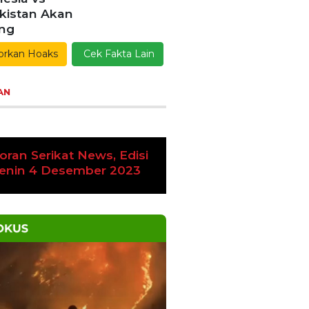
esia vs
kistan Akan
ang
orkan Hoaks
Cek Fakta Lain
AN
oran Serikat News, Edisi
vious
Next
amis 9 November 2023