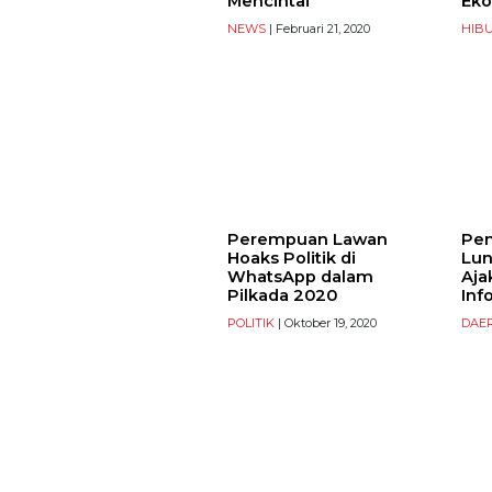
Mencintai
Eko
NEWS
| Februari 21, 2020
HIB
Perempuan Lawan
Pem
Hoaks Politik di
Lun
WhatsApp dalam
Aja
Pilkada 2020
Inf
POLITIK
| Oktober 19, 2020
DAE