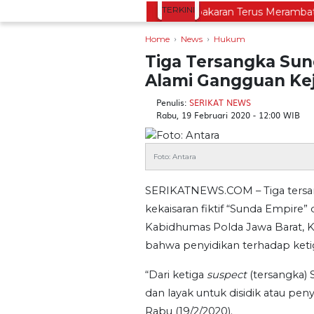
TERKINI
Wisata Bromo Ditutup Total! Kebakaran Terus Merambat ke Be
Home
News
Hukum
Tiga Tersangka Sun
Alami Gangguan Ke
Penulis:
SERIKAT NEWS
Rabu, 19 Februari 2020 - 12:00 WIB
Foto: Antara
SERIKATNEWS.COM – Tiga tersan
kekaisaran fiktif “Sunda Empire”
Kabidhumas Polda Jawa Barat,
bahwa penyidikan terhadap ketiga
“Dari ketiga
suspect
(tersangka) 
dan layak untuk disidik atau peny
Rabu (19/2/2020).